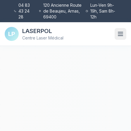
04 83
120 Ancienne Route
Lun-Ven 9h-
43 24
de Beaujeu, Arnas,
19h, Sam 8h-
28
69400
12h
LASERPOL
LP
Centre Laser Médical